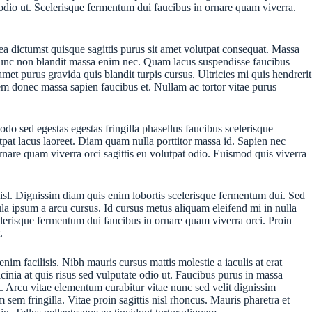
e odio ut. Scelerisque fermentum dui faucibus in ornare quam viverra.
ea dictumst quisque sagittis purus sit amet volutpat consequat. Massa
ie nunc non blandit massa enim nec. Quam lacus suspendisse faucibus
t purus gravida quis blandit turpis cursus. Ultricies mi quis hendrerit
rem donec massa sapien faucibus et. Nullam ac tortor vitae purus
odo sed egestas egestas fringilla phasellus faucibus scelerisque
tpat lacus laoreet. Diam quam nulla porttitor massa id. Sapien nec
rnare quam viverra orci sagittis eu volutpat odio. Euismod quis viverra
nisl. Dignissim diam quis enim lobortis scelerisque fermentum dui. Sed
la ipsum a arcu cursus. Id cursus metus aliquam eleifend mi in nulla
elerisque fermentum dui faucibus in ornare quam viverra orci. Proin
.
im facilisis. Nibh mauris cursus mattis molestie a iaculis at erat
cinia at quis risus sed vulputate odio ut. Faucibus purus in massa
t. Arcu vitae elementum curabitur vitae nunc sed velit dignissim
sem fringilla. Vitae proin sagittis nisl rhoncus. Mauris pharetra et