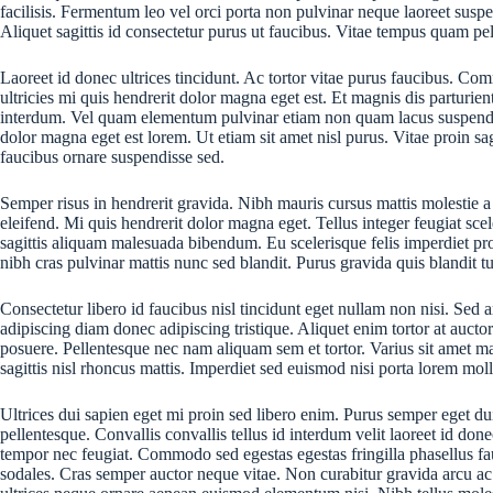
facilisis. Fermentum leo vel orci porta non pulvinar neque laoreet susp
Aliquet sagittis id consectetur purus ut faucibus. Vitae tempus quam p
Laoreet id donec ultrices tincidunt. Ac tortor vitae purus faucibus. C
ultricies mi quis hendrerit dolor magna eget est. Et magnis dis parturi
interdum. Vel quam elementum pulvinar etiam non quam lacus suspendisse 
dolor magna eget est lorem. Ut etiam sit amet nisl purus. Vitae proin sa
faucibus ornare suspendisse sed.
Semper risus in hendrerit gravida. Nibh mauris cursus mattis molestie a 
eleifend. Mi quis hendrerit dolor magna eget. Tellus integer feugiat sc
sagittis aliquam malesuada bibendum. Eu scelerisque felis imperdiet pro
nibh cras pulvinar mattis nunc sed blandit. Purus gravida quis blandit tu
Consectetur libero id faucibus nisl tincidunt eget nullam non nisi. Sed
adipiscing diam donec adipiscing tristique. Aliquet enim tortor at auct
posuere. Pellentesque nec nam aliquam sem et tortor. Varius sit amet ma
sagittis nisl rhoncus mattis. Imperdiet sed euismod nisi porta lorem mol
Ultrices dui sapien eget mi proin sed libero enim. Purus semper eget du
pellentesque. Convallis convallis tellus id interdum velit laoreet id do
tempor nec feugiat. Commodo sed egestas egestas fringilla phasellus fau
sodales. Cras semper auctor neque vitae. Non curabitur gravida arcu ac t