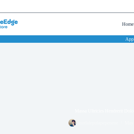
Home
App
Massa Ultricies Hendrerit Dol
motlalepulapepenene
May 