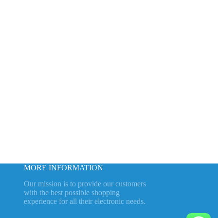
MORE INFORMATION
Our mission is to provide our customers
with the best possible shopping
experience for all their electronic needs.