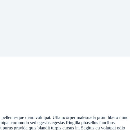
io pellentesque diam volutpat. Ullamcorper malesuada proin libero nunc
lutpat commodo sed egestas egestas fringilla phasellus faucibus
 purus gravida quis blandit turpis cursus in. Sagittis eu volutpat odio