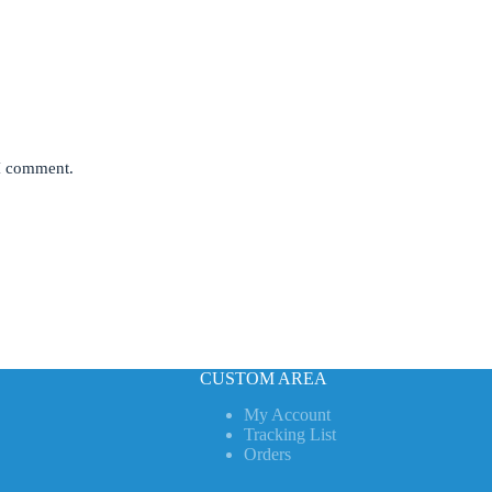
 I comment.
CUSTOM AREA
My Account
Tracking List
Orders