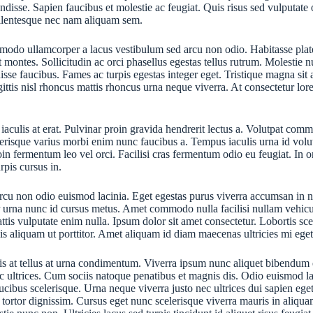
endisse. Sapien faucibus et molestie ac feugiat. Quis risus sed vulputat
ellentesque nec nam aliquam sem.
ommodo ullamcorper a lacus vestibulum sed arcu non odio. Habitasse plat
ent montes. Sollicitudin ac orci phasellus egestas tellus rutrum. Molest
faucibus. Fames ac turpis egestas integer eget. Tristique magna sit ame
gittis nisl rhoncus mattis rhoncus urna neque viverra. At consectetur lo
iaculis at erat. Pulvinar proin gravida hendrerit lectus a. Volutpat comm
elerisque varius morbi enim nunc faucibus a. Tempus iaculis urna id volu
in fermentum leo vel orci. Facilisi cras fermentum odio eu feugiat. In o
rpis cursus in.
 arcu non odio euismod lacinia. Eget egestas purus viverra accumsan in 
or urna nunc id cursus metus. Amet commodo nulla facilisi nullam vehicu
ttis vulputate enim nulla. Ipsum dolor sit amet consectetur. Lobortis sc
lis aliquam ut porttitor. Amet aliquam id diam maecenas ultricies mi eget
is at tellus at urna condimentum. Viverra ipsum nunc aliquet bibendum en
nec ultrices. Cum sociis natoque penatibus et magnis dis. Odio euismod la
cibus scelerisque. Urna neque viverra justo nec ultrices dui sapien ege
ortor dignissim. Cursus eget nunc scelerisque viverra mauris in aliquam 