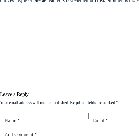
ultrices neque ornare aenean euismod elementum nisi. Nibh tellus molestie
Leave a Reply
Your email address will not be published.
Required fields are marked
*
Name
*
Email
*
Add Comment
*