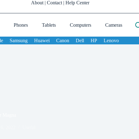
About
|
Contact
|
Help Center
Phones
Tablets
Computers
Cameras
le
Samsung
Huawei
Canon
Dell
HP
Lenovo
or Magna
6, 2022
Useful